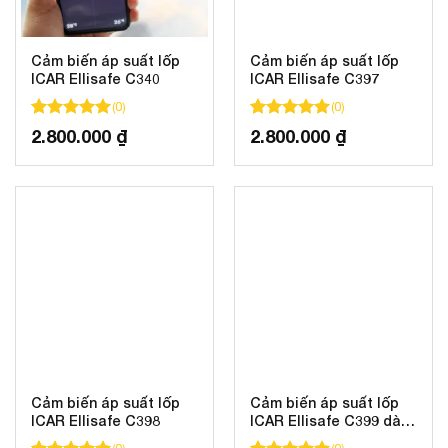
Cảm biến áp suất lốp
Cảm biến áp suất lốp
ICAR Ellisafe C340
ICAR Ellisafe C397
(
0
)
(
0
)
100
100
trên 5 dựa trên
đánh giá
100
100
trên 5 dựa trên
đánh gi
2.800.000
₫
2.800.000
₫
Cảm biến áp suất lốp
Cảm biến áp suất lốp
ICAR Ellisafe C398
ICAR Ellisafe C399 dành
riêng cho Toyota 2023