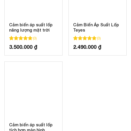
Cảm biến áp suất lốp
Cảm Biến Áp Suất Lốp
năng lượng mặt trời
Teyes
(
0
)
(
0
)
100
100
trên 5 dựa trên
đánh giá
100
100
trên 5 dựa trên
đánh gi
3.500.000
₫
2.490.000
₫
Cảm biến áp suất lốp
tích hợp màn hình