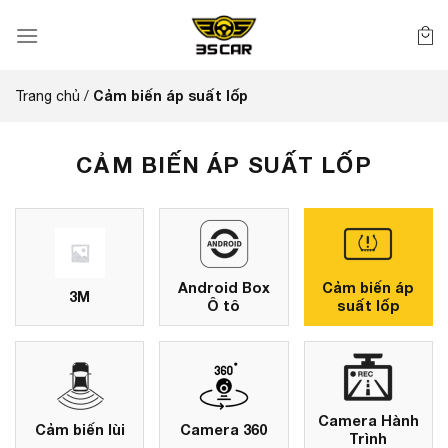
Bỏ
qua
nội
dung
Cảm biến áp suất lốp
Trang chủ
/
CẢM BIẾN ÁP SUẤT LỐP
Android Box
Cảm biến áp
3M
Ô tô
suất lốp
Camera Hành
Cảm biến lùi
Camera 360
Trình