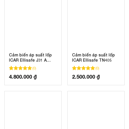
Cảm biến áp suất lốp
Cảm biến áp suất lốp
ICAR Ellisafe J31 A
ICAR Ellisafe TN405
dành cho Mazda
(
0
)
(
0
)
100
100
trên 5 dựa trên
đánh giá
100
100
trên 5 dựa trên
đánh gi
4.800.000
₫
2.500.000
₫