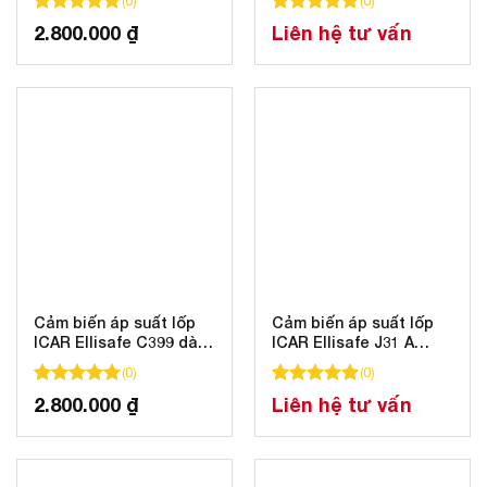
(
0
)
(
0
)
100
100
trên 5 dựa trên
đánh giá
100
100
trên 5 dựa trên
đánh gi
2.800.000
₫
Liên hệ tư vấn
Cảm biến áp suất lốp
Cảm biến áp suất lốp
ICAR Ellisafe C399 dành
ICAR Ellisafe J31 A
riêng cho Toyota 2023
dành cho Mazda
(
0
)
(
0
)
100
100
trên 5 dựa trên
đánh giá
100
100
trên 5 dựa trên
đánh gi
2.800.000
₫
Liên hệ tư vấn