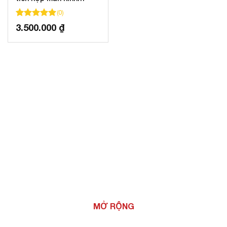
Android
(
0
)
100
100
trên 5 dựa trên
đánh giá
3.500.000
₫
MỞ RỘNG