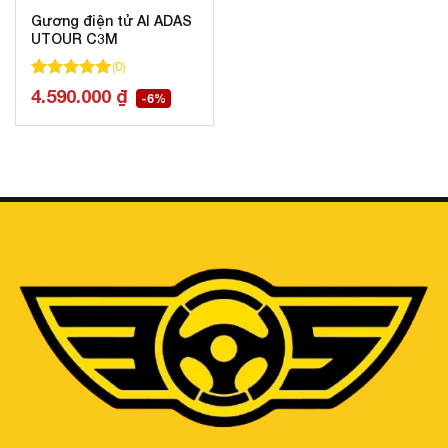
Gương điện tử AI ADAS
UTOUR C3M
(
0
)
100
100
trên 5 dựa trên
đánh giá
4.590.000
₫
-6%