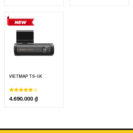
VIETMAP TS-5K
(
0
)
100
100
trên 5 dựa trên
đánh giá
4.690.000
₫