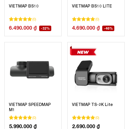
VIETMAP BS10
VIETMAP BS10 LITE
(
0
)
(
0
)
100
100
trên 5 dựa trên
đánh giá
100
100
trên 5 dựa trên
đánh gi
6.490.000
₫
4.690.000
₫
-32%
-46%
VIETMAP SPEEDMAP
VIETMAP TS-2K Lite
M1
(
0
)
(
0
)
100
100
trên 5 dựa trên
đánh giá
100
100
trên 5 dựa trên
đánh gi
5.990.000
₫
2.690.000
₫