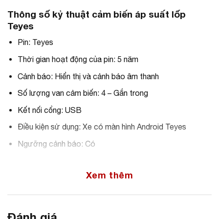
Thông số kỷ thuật cảm biến áp suất lốp
Teyes
Pin: Teyes
Thời gian hoạt động của pin: 5 năm
Cảnh báo: Hiển thị và cảnh báo âm thanh
Số lượng van cảm biến: 4 – Gắn trong
Kết nối cổng: USB
Điều kiện sử dụng: Xe có màn hình Android Teyes
Ngưỡng cảnh báo: Có
Nhiệt độ/sai số: -20 đến -80 ºC / ± 1 ºC
Xem thêm
Áp suất làm việc/Sai số: 0 đến 8 Bar (116 Psi) / ± 1 Bar
(1.5 Psi)
Trọng lượng cảm biến: 8 – 10 g
Đánh giá