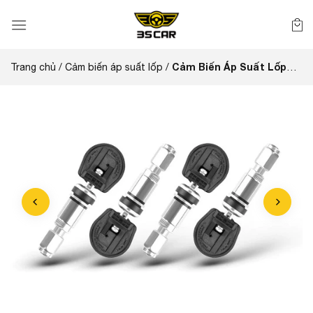
Bỏ
qua
nội
dung
Cảm Biến Áp Suất Lốp
Trang chủ
/
Cảm biến áp suất lốp
/
Teyes