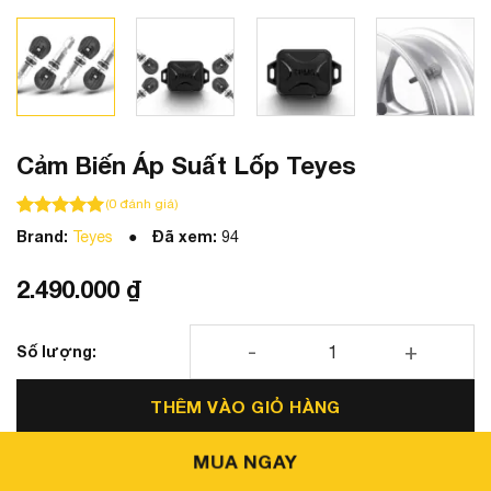
Cảm Biến Áp Suất Lốp Teyes
(
0
đánh giá)
100
100
trên 5 dựa trên
đánh giá
Brand:
Đã xem:
Teyes
94
2.490.000
₫
Cảm Biến Áp Suất Lốp Teyes số lượng
THÊM VÀO GIỎ HÀNG
MUA NGAY