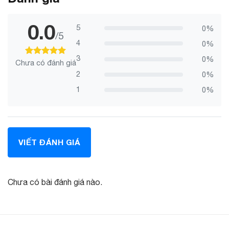
0.0
5
0%
/5
4
0%
3
0%
Chưa có đánh giá
100
100
trên 5 dựa trên
đánh giá
2
0%
1
0%
VIẾT ĐÁNH GIÁ
Chưa có bài đánh giá nào.