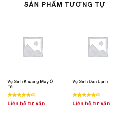
SẢN PHẨM TƯƠNG TỰ
Vệ Sinh Khoang Máy Ô
Vệ Sinh Dàn Lạnh
Tô
(
0
)
(
0
)
á
100
100
trên 5 dựa trên
đánh giá
100
100
trên 5 dựa trên
đánh gi
Liên hệ tư vấn
Liên hệ tư vấn