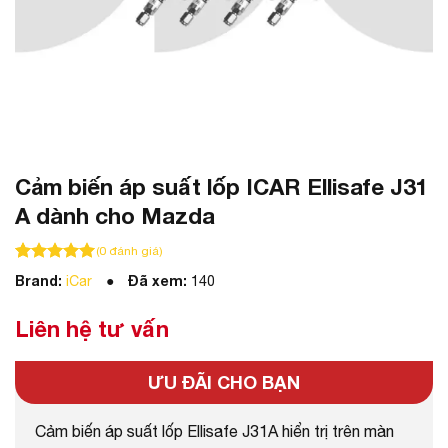
Cảm biến áp suất lốp ICAR Ellisafe J31
A dành cho Mazda
(
0
đánh giá)
100
100
trên 5 dựa trên
đánh giá
Brand:
Đã xem:
iCar
140
Liên hệ tư vấn
ƯU ĐÃI CHO BẠN
Cảm biến áp suất lốp Ellisafe J31A hiển trị trên màn