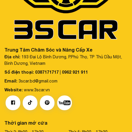
Trung Tâm Chăm Sóc và Nâng Cấp Xe
Quy cách sản phẩm
Địa chỉ:
193 Đại Lộ Bình Dương, P.Phú Thọ, TP Thủ Dầu Một,
Mỗi bộ sản phẩm TPMS J3 series bao gồm:
Bình Dương, Vietnam
Số điện thoại:
0387171717
0962 921 911
|
04 cảm biến tích hợp trong van gắn lốp xe
Email:
3scar.bd@gmail.com
01 bộ thu tín hiệu có jack nối tiêu chuẩn phù hợp với màn
Website:
www.3scar.vn
hình AVN nguyên bản của xe.
01 bộ giắc chuyển
01 thẻ bảo hành
Thời gian mở cửa
01 sách hướng dẫn sử dụng và cài đặt
Thứ 2: 8h00 – 17h30
Thứ 5: 8h00 – 17h30