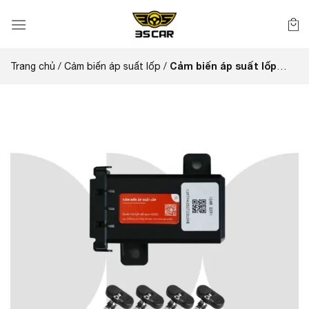
Bỏ
qua
nội
dung
Cảm biến áp suất lốp
Trang chủ
/
Cảm biến áp suất lốp
/
ICAR Ellisafe J31 A dành cho Mazda