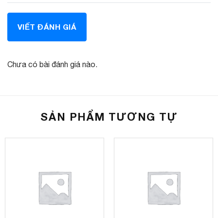
VIẾT ĐÁNH GIÁ
Chưa có bài đánh giá nào.
Thông số van cảm biến
Loại van
Van gắn trong lốp
Nhiệt độ hoạt động
-40 ~ 125 độ C
SẢN PHẨM TƯƠNG TỰ
Giới hạn áp suất
0 ~ 94 Psi (6.5 Bar)
Dung sai áp suất
±1.5 Psi (0.1 Bar)
Dung sai nhiệt độ
±3 độ C
Công suất truyền tải
< 8 dBm
Tần số truyền tải
433.92 MHz
Khối lượng 1 cảm biến
38g