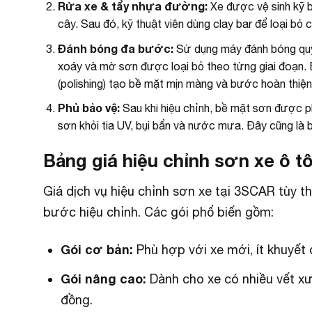
Rửa xe & tẩy nhựa đường:
Xe được vệ sinh kỹ b
cây. Sau đó, kỹ thuật viên dùng clay bar để loại bỏ 
Đánh bóng đa bước:
Sử dụng máy đánh bóng quỹ 
xoáy và mờ sơn được loại bỏ theo từng giai đoạn. B
(polishing) tạo bề mặt mịn màng và bước hoàn thiện 
Phủ bảo vệ:
Sau khi hiệu chỉnh, bề mặt sơn được p
sơn khỏi tia UV, bụi bẩn và nước mưa. Đây cũng là 
Bảng giá hiệu chỉnh sơn xe ô t
Giá dịch vụ hiệu chỉnh sơn xe tại 3SCAR tùy 
bước hiệu chỉnh. Các gói phổ biến gồm:
Gói cơ bản:
Phù hợp với xe mới, ít khuyết đ
Gói nâng cao:
Dành cho xe có nhiều vết xướ
đồng.