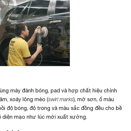
h dùng máy đánh bóng, pad và hợp chất hiệu chỉnh
ăm, xoáy lông mèo (
swirl marks
), mờ sơn, ố màu
hồi độ bóng, độ trong và màu sắc đồng đều cho bề
ại diện mạo như lúc mới xuất xưởng.