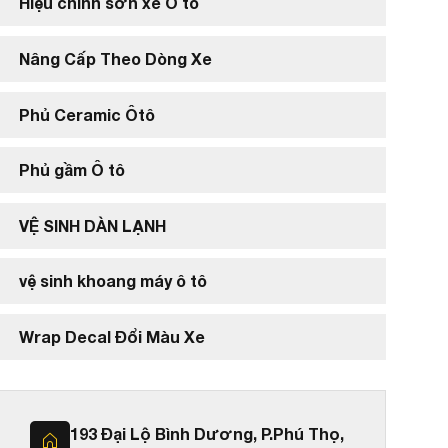
Hiệu chỉnh sơn xe Ô tô
Nâng Cấp Theo Dòng Xe
Phủ Ceramic Ôtô
Phủ gầm Ô tô
VỆ SINH DÀN LẠNH
vệ sinh khoang máy ô tô
Wrap Decal Đổi Màu Xe
193 Đại Lộ Bình Dương, P.Phú Thọ,