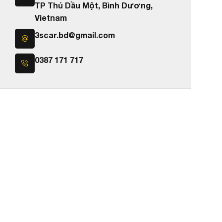
TP Thủ Dầu Một, Bình Dương,
Vietnam
3scar.bd@gmail.com
0387 171 717