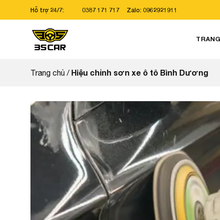
Bỏ
Hỗ trợ 24/7:
0387 171 717
Zalo: 0962921911
qua
nội
TRANG
dung
Hiệu chỉnh sơn xe ô tô Bình Dương
Trang chủ
/