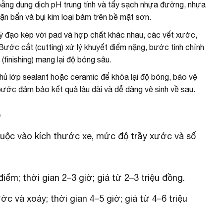
ằng dung dịch pH trung tính và tẩy sạch nhựa đường, nhựa
cặn bẩn và bụi kim loại bám trên bề mặt sơn.
đạo kép với pad và hợp chất khác nhau, các vết xước,
ước cắt (cutting) xử lý khuyết điểm nặng, bước tinh chỉnh
(finishing) mang lại độ bóng sâu.
hủ lớp sealant hoặc ceramic để khóa lại độ bóng, bảo vệ
bước đảm bảo kết quả lâu dài và dễ dàng vệ sinh về sau.
ô
thuộc vào kích thước xe, mức độ trầy xước và số
iểm; thời gian 2–3 giờ; giá từ 2–3 triệu đồng.
c và xoáy; thời gian 4–5 giờ; giá từ 4–6 triệu