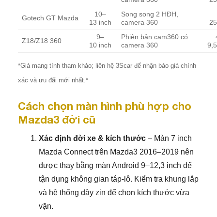
10–
Song song 2 HĐH,
Gotech GT Mazda
13 inch
camera 360
25
9–
Phiên bản cam360 có
Z18/Z18 360
10 inch
camera 360
9,5
*Giá mang tính tham khảo; liên hệ 3Scar để nhận báo giá chính
xác và ưu đãi mới nhất.*
Cách chọn màn hình phù hợp cho
Mazda3 đời cũ
Xác định đời xe & kích thước
– Màn 7 inch
Mazda Connect trên Mazda3 2016–2019 nên
được thay bằng màn Android 9–12,3 inch để
tận dụng không gian táp-lô. Kiểm tra khung lắp
và hệ thống dây zin để chọn kích thước vừa
vặn.