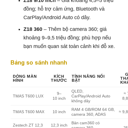
Z18 9/10 inch
– Giá khoảng 4,5–5 triệu
đồng; hỗ trợ cảm ứng, Bluetooth và
CarPlay/Android Auto có dây.
Z18 360
– Thêm bộ camera 360; giá
khoảng 9–9,5 triệu đồng; phù hợp nếu
bạn muốn quan sát toàn cảnh khi đỗ xe.
Bảng so sánh nhanh
G
DÒNG MÀN
KÍCH
TÍNH NĂNG NỔI
TH
HÌNH
THƯỚC
BẬT
KH
QLED,
9–
≈ 
TMAS T600 LUX
CarPlay/Android Auto
10 inch
8,8
không dây
RAM 4 GB/ROM 64 GB,
TMAS T600 MAX
10 inch
≈ 9,8
camera 360, ADAS
Bản cam360 có
Zestech ZT 12,3
12,3 inch
camera 360
25