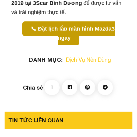
2019 tại 3Scar Bình Dương
để được tư vấn
và trải nghiệm thực tế.
📞 Đặt lịch lắp màn hình Mazda3
ngay
DANH MỤC:
Dịch Vụ Nên Dùng
Chia sẻ
TIN TỨC LIÊN QUAN