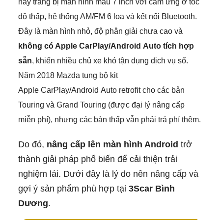
này trang bị màn hình màu 7 inch với cảm ứng ở tốc
độ thấp, hệ thống AM/FM 6 loa và kết nối Bluetooth.
Đây là màn hình nhỏ, độ phân giải chưa cao và
không có Apple CarPlay/Android Auto tích hợp
sẵn
, khiến nhiều chủ xe khó tận dụng dịch vụ số.
Năm 2018 Mazda tung bộ kit
Apple CarPlay/Android Auto retrofit cho các bản
Touring và Grand Touring (được đại lý nâng cấp
miễn phí), nhưng các bản thấp vẫn phải trả phí thêm.
Do đó,
nâng cấp lên màn hình Android
trở
thành giải pháp phổ biến để cải thiện trải
nghiệm lái. Dưới đây là lý do nên nâng cấp và
gợi ý sản phẩm phù hợp tại
3Scar Bình
Dương
.