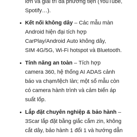
lớn và giải trí đa phương tiện (YouTube,
Spotify…).
Kết nối không dây
– Các mẫu màn
Android hiện đại tích hợp
CarPlay/Android Auto không dây,
SIM 4G/5G, Wi‑Fi hotspot và Bluetooth.
Tính năng an toàn
– Tích hợp
camera 360, hệ thống AI ADAS cảnh
báo va chạm/lệch làn; một số mẫu còn
có camera hành trình và cảm biến áp
suất lốp.
Lắp đặt chuyên nghiệp & bảo hành
–
3Scar lắp đặt bằng giắc cắm zin, không
cắt dây, bảo hành 1 đổi 1 và hướng dẫn