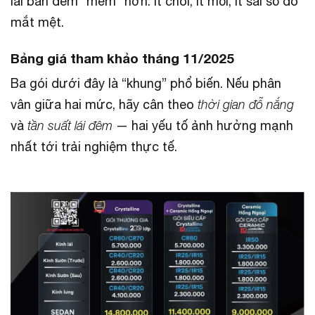
lái ban đêm “mềm” hơn: ít chói, ít mỏi, ít sai số do
mắt mệt.
Bảng giá tham khảo tháng 11/2025
Ba gói dưới đây là “khung” phổ biến. Nếu phân
vân giữa hai mức, hãy cân theo
thời gian đỗ nắng
và
tần suất lái đêm
— hai yếu tố ảnh hưởng mạnh
nhất tới trải nghiệm thực tế.