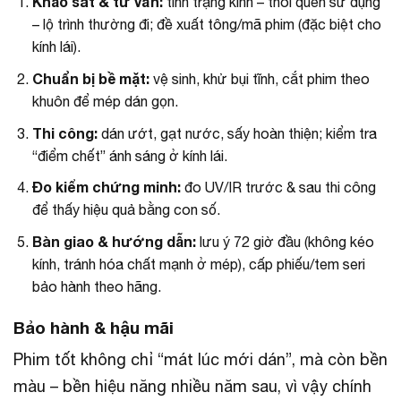
Khảo sát & tư vấn:
tình trạng kính – thói quen sử dụng
– lộ trình thường đi; đề xuất tông/mã phim (đặc biệt cho
kính lái).
Chuẩn bị bề mặt:
vệ sinh, khử bụi tĩnh, cắt phim theo
khuôn để mép dán gọn.
Thi công:
dán ướt, gạt nước, sấy hoàn thiện; kiểm tra
“điểm chết” ánh sáng ở kính lái.
Đo kiểm chứng minh:
đo UV/IR trước & sau thi công
để thấy hiệu quả bằng con số.
Bàn giao & hướng dẫn:
lưu ý 72 giờ đầu (không kéo
kính, tránh hóa chất mạnh ở mép), cấp phiếu/tem seri
bảo hành theo hãng.
Bảo hành & hậu mãi
Phim tốt không chỉ “mát lúc mới dán”, mà còn bền
màu – bền hiệu năng nhiều năm sau, vì vậy chính