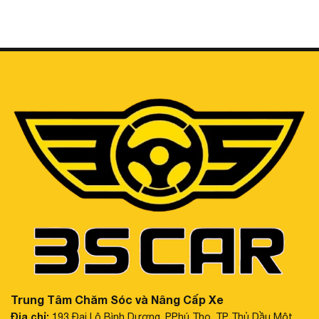
Trung Tâm Chăm Sóc và Nâng Cấp Xe
Địa chỉ:
193 Đại Lộ Bình Dương, P.Phú Thọ, TP Thủ Dầu Một,