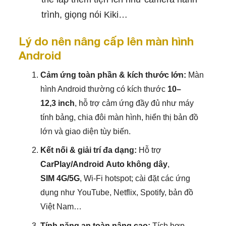
trình, giọng nói Kiki…
Lý do nên nâng cấp lên màn hình
Android
Cảm ứng toàn phần & kích thước lớn:
Màn
hình Android thường có kích thước
10–
12,3 inch
, hỗ trợ cảm ứng đầy đủ như máy
tính bảng, chia đôi màn hình, hiển thị bản đồ
lớn và giao diện tùy biến.
Kết nối & giải trí đa dạng:
Hỗ trợ
CarPlay/Android Auto không dây
,
SIM 4G/5G
, Wi‑Fi hotspot; cài đặt các ứng
dụng như YouTube, Netflix, Spotify, bản đồ
Việt Nam…
Tính năng an toàn nâng cao:
Tích hợp