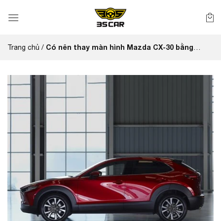
Bỏ
qua
nội
dung
Có nên thay màn hình Mazda CX‑30 bằng
Trang chủ
/
Android không?