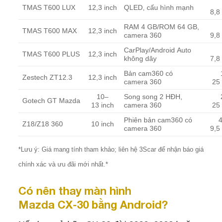
TMAS T600 LUX
12,3 inch
QLED, cấu hình mạnh
8,8 
RAM 4 GB/ROM 64 GB,
TMAS T600 MAX
12,3 inch
camera 360
9,8 
CarPlay/Android Auto
TMAS T600 PLUS
12,3 inch
không dây
7,8 
Bản cam360 có
Zestech ZT12.3
12,3 inch
camera 360
25 
10–
Song song 2 HĐH,
Gotech GT Mazda
13 inch
camera 360
25 
Phiên bản cam360 có
4
Z18/Z18 360
10 inch
camera 360
9,5 
*Lưu ý: Giá mang tính tham khảo; liên hệ 3Scar để nhận báo giá
chính xác và ưu đãi mới nhất.*
Có nên thay màn hình
Mazda CX‑30 bằng Android?