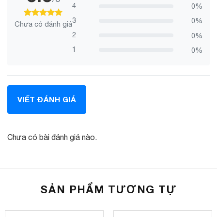
4
0%
3
0%
Chưa có đánh giá
100
100
trên 5 dựa trên
đánh giá
2
0%
1
0%
VIẾT ĐÁNH GIÁ
Chưa có bài đánh giá nào.
SẢN PHẨM TƯƠNG TỰ