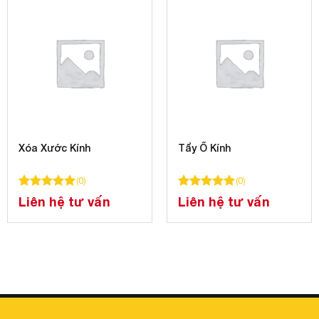
Xóa Xước Kính
Tẩy Ố Kính
(
0
)
(
0
)
á
100
100
trên 5 dựa trên
đánh giá
100
100
trên 5 dựa trên
đánh gi
Liên hệ tư vấn
Liên hệ tư vấn