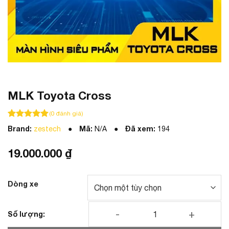
MLK Toyota Cross
(
0
đánh giá)
100
100
trên 5 dựa trên
đánh giá
Brand:
Mã:
Đã xem:
zestech
N/A
194
19.000.000
₫
Dòng xe
MLK Toyota Cross số lượng