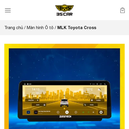
Bỏ
qua
nội
dung
MLK Toyota Cross
Trang chủ
/
Màn hình Ô tô
/