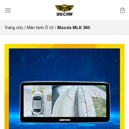
Bỏ
qua
nội
dung
Mazda MLK 360
Trang chủ
/
Màn hình Ô tô
/