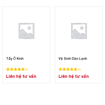
Tẩy Ố Kính
Vệ Sinh Dàn Lạnh
(
0
)
(
0
)
á
100
100
trên 5 dựa trên
đánh giá
100
100
trên 5 dựa trên
đánh gi
Liên hệ tư vấn
Liên hệ tư vấn