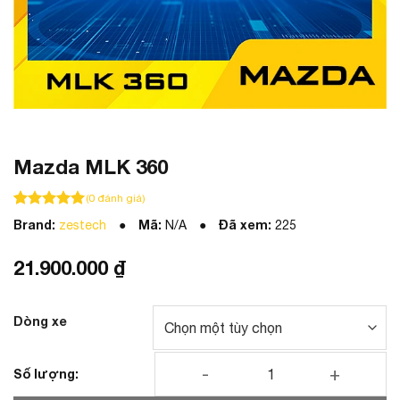
Mazda MLK 360
(
0
đánh giá)
100
100
trên 5 dựa trên
đánh giá
Brand:
Mã:
Đã xem:
zestech
N/A
225
21.900.000
₫
Dòng xe
Mazda MLK 360 số lượng