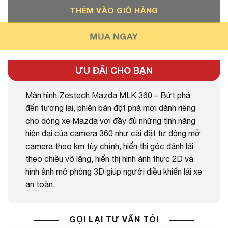
THÊM VÀO GIỎ HÀNG
MUA NGAY
ƯU ĐÃI CHO BẠN
Màn hình Zestech Mazda MLK 360 – Bứt phá
đến tương lai, p
hiên bản đột phá mới dành riêng
cho dòng xe Mazda với đầy đủ những tính năng
hiện đại của camera 360 như cài đặt tự động mở
camera theo km tùy chỉnh, hiển thị góc đánh lái
theo chiều vô lăng, hiển thị hình ảnh thực 2D và
hình ảnh mô phỏng 3D giúp người điều khiển lái xe
an toàn.
GỌI LẠI TƯ VẤN TÔI