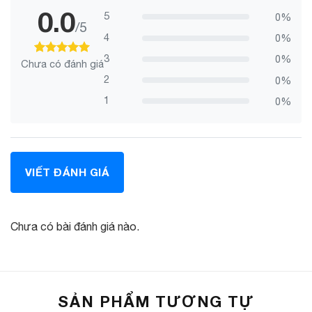
0.0
5
0%
/5
4
0%
3
0%
Chưa có đánh giá
100
100
trên 5 dựa trên
đánh giá
2
0%
1
0%
VIẾT ĐÁNH GIÁ
Chưa có bài đánh giá nào.
SẢN PHẨM TƯƠNG TỰ