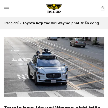
Bỏ
qua
nội
dung
Toyota hợp tác với Waymo phát triển công
Trang chủ
/
nghệ tự lái
Toyota hợp tác với Waymo phát triển