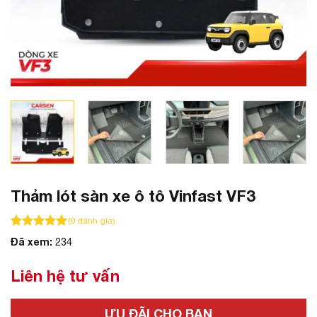
Thảm lót sàn xe ô tô Vinfast VF3
(
0
đánh giá)
100
100
trên 5 dựa trên
đánh giá
Đã xem:
234
Liên hệ tư vấn
ƯU ĐÃI CHO BẠN