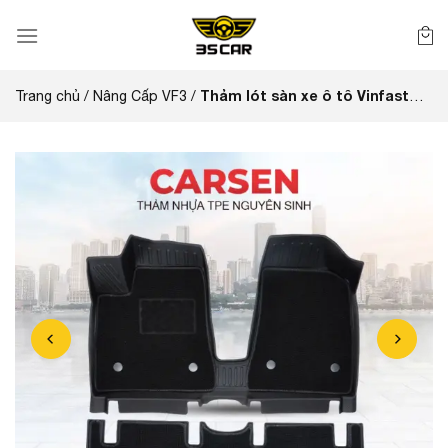
Bỏ
qua
nội
dung
Thảm lót sàn xe ô tô Vinfast
Trang chủ
/
Nâng Cấp VF3
/
VF3