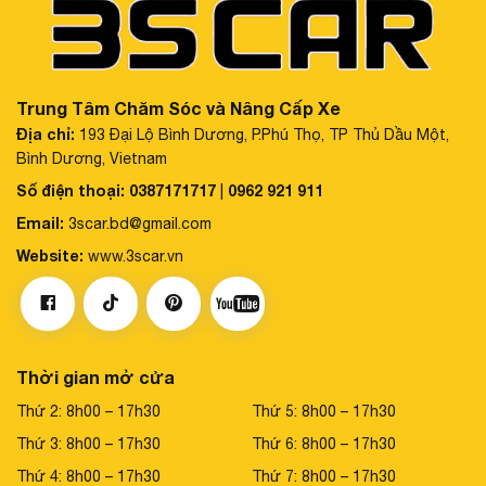
Trung Tâm Chăm Sóc và Nâng Cấp Xe
Địa chỉ:
193 Đại Lộ Bình Dương, P.Phú Thọ, TP Thủ Dầu Một,
Bình Dương, Vietnam
Số điện thoại:
0387171717
0962 921 911
|
Email:
3scar.bd@gmail.com
Website:
www.3scar.vn
Mua Thảm lót sàn xe ô tô VinFast VF3 nhựa TPE đẹp, bền,
Thời gian mở cửa
chống nước tốt
Thứ 2: 8h00 – 17h30
Thứ 5: 8h00 – 17h30
3. Giới thiệu về thảm lót sàn xe ô tô VinFast
Thứ 3: 8h00 – 17h30
Thứ 6: 8h00 – 17h30
VF3 của Carsen
Thứ 4: 8h00 – 17h30
Thứ 7: 8h00 – 17h30