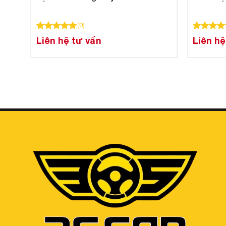
(
0
)
100
100
trên 5 dựa trên
đánh giá
100
100
trên 
Liên hệ tư vấn
Liên hệ