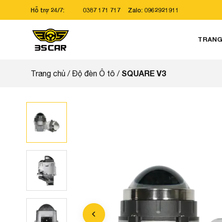
Bỏ
Hỗ trợ 24/7:
0387 171 717
Zalo: 0962921911
qua
nội
TRANG
dung
SQUARE V3
Trang chủ
/
Độ đèn Ô tô
/