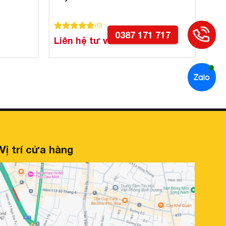
(
0
)
100
100
trên 5 dựa trên
đánh giá
Liên hệ tư vấn
Vị trí cửa hàng