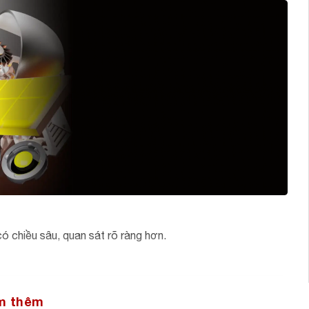
 chiều sâu, quan sát rõ ràng hơn.
m thêm