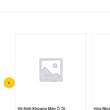
thiết kế
Sử dụng 2 thấu kính riêng biệt kết hợp với LED CO
Vệ Sinh Khoang Máy Ô Tô
Hóa Nhự