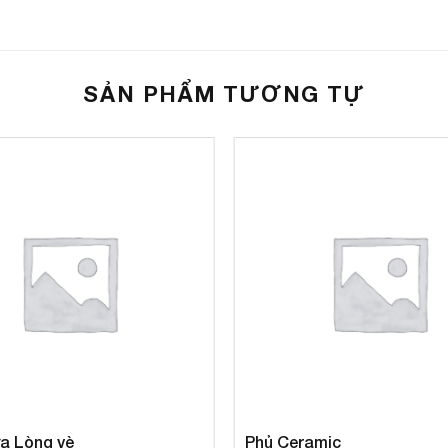
SẢN PHẨM TƯƠNG TỰ
B, cho ra ánh sáng pha xa, tỏa cực mạnh tiệm cận LASER.
a Lòng vè
Phủ Ceramic