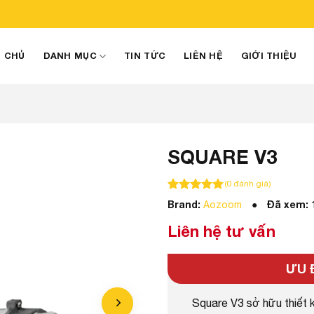
 CHỦ
DANH MỤC
TIN TỨC
LIÊN HỆ
GIỚI THIỆU
SQUARE V3
(
0
đánh giá)
100
100
trên 5 dựa trên
đánh giá
Brand:
Đã xem:
Aozoom
Liên hệ tư vấn
ƯU 
Square V3 sở hữu thiết 