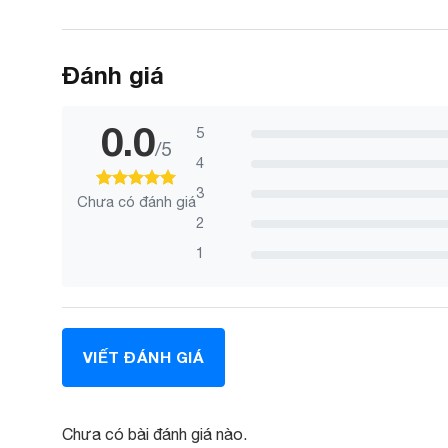
Đánh giá
0.0
5
/5
4
3
Chưa có đánh giá
100
100
trên 5 dựa trên
đánh giá
2
1
VIẾT ĐÁNH GIÁ
Chưa có bài đánh giá nào.