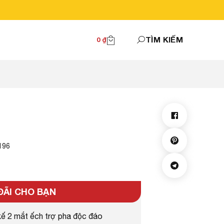
TÌM KIẾM
0
₫
196
ĐÃI CHO BẠN
kế 2 mắt ếch trợ pha độc đáo