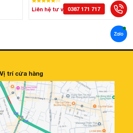
(
0
)
100
100
trên 5 dựa trên
đánh giá
Liên hệ tư vấn
Vị trí cửa hàng