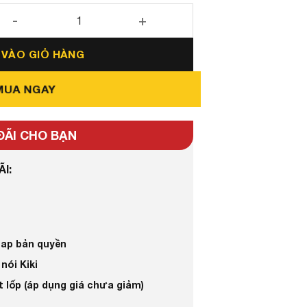
era 360 Bản Cao Cấp số lượng
 VÀO GIỎ HÀNG
MUA NGAY
ĐÃI CHO BẠN
I:
ap bản quyền
nói Kiki
 lốp (áp dụng giá chưa giảm)