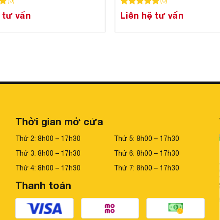
(
0
)
(
0
)
5 dựa trên
đánh giá
100
100
trên 5 dựa trên
đánh giá
 tư vấn
Liên hệ tư vấn
VNĐ (Áp dụng với giá chưa giảm)
Thời gian mở cửa
Thứ 2: 8h00 – 17h30
Thứ 5: 8h00 – 17h30
Thứ 3: 8h00 – 17h30
Thứ 6: 8h00 – 17h30
Thứ 4: 8h00 – 17h30
Thứ 7: 8h00 – 17h30
Thanh toán