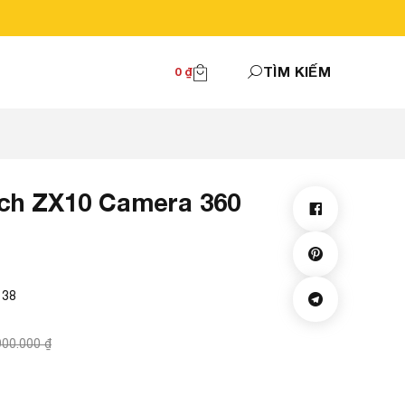
TÌM KIẾM
0
₫
ch ZX10 Camera 360
138
900.000
₫