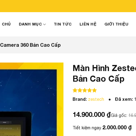
 CHỦ
DANH MỤC
TIN TỨC
LIÊN HỆ
GIỚI THIỆU
 Camera 360 Bản Cao Cấp
Màn Hình Zeste
Bản Cao Cấp
100
100
trên 5 dựa trên
đánh giá
Brand:
Đã xem:
zestech
14.900.000
₫
Giá gốc:
16.
2.000.000
₫
Tiết kiệm ngay