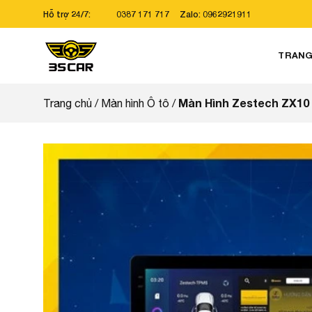
Bỏ
Hỗ trợ 24/7:
0387 171 717
Zalo: 0962921911
qua
nội
TRANG
dung
Màn Hình Zestech ZX10
Trang chủ
/
Màn hình Ô tô
/