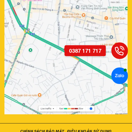
Màn hình Lux One tích hợp sử dụng lại được camera lùi zin của
xe
Chia đôi màn hình 1 chạm
Với chức năng chia đôi màn hình 1 chạm này trên Teyes
Lux One, bạn có thể dễ dàng chia màn hình để sử dụng
cùng lúc nhiều ứng dụng vô cùng dễ dàng. Bạn có thể vừa
xem Youtube và xem bản đồ cùng lúc một cách đa nhiệm.
CHÍNH SÁCH BẢO MẬT
ĐIỀU KHOẢN SỬ DỤNG