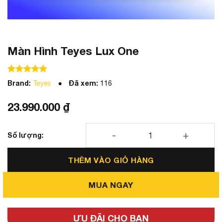
Màn Hình Teyes Lux One
100
100
trên 5 dựa trên
đánh giá
Brand:
Đã xem:
Teyes
116
23.990.000
₫
Màn Hình Teyes Lux One số lượng
THÊM VÀO GIỎ HÀNG
MUA NGAY
ƯU ĐÃI CHO BẠN