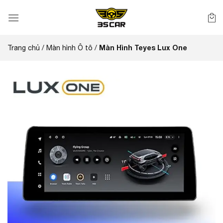
Bỏ
qua
nội
dung
Màn Hình Teyes Lux One
Trang chủ
/
Màn hình Ô tô
/