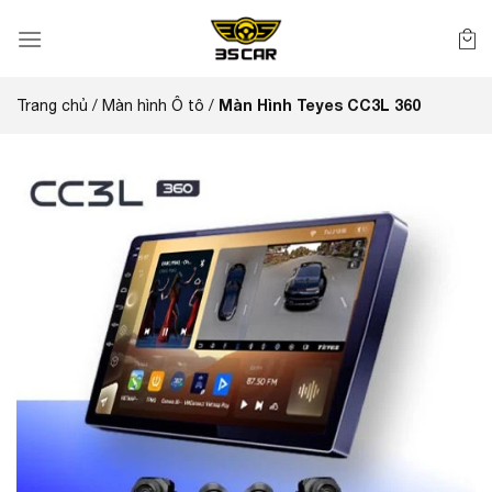
Bỏ
qua
nội
dung
Màn Hình Teyes CC3L 360
Trang chủ
/
Màn hình Ô tô
/