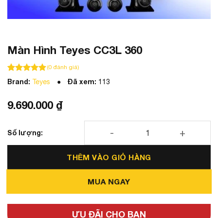
Màn Hình Teyes CC3L 360
(
0
đánh giá)
100
100
trên 5 dựa trên
đánh giá
Brand:
Đã xem:
Teyes
113
9.690.000
₫
Màn Hình Teyes CC3L 360 số lượng
THÊM VÀO GIỎ HÀNG
MUA NGAY
ƯU ĐÃI CHO BẠN