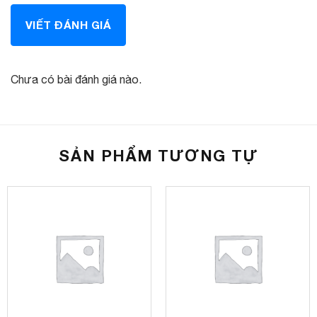
VIẾT ĐÁNH GIÁ
Chưa có bài đánh giá nào.
SẢN PHẨM TƯƠNG TỰ
CC3L 360 tích hợp camera 360 độ, quan sát toàn cảnh
Tích hợp Vietmap Live cảnh báo an toàn, thông minh
Màn hình TEYES CC3L 360 được tích hợp sẳn phần mềm
VietMap Live giúp cảnh báo giao thông, cập nhật biển báo
cảnh báo theo dạng bong bóng thông minh ngay trên màn
hình. Bạn không cần rời mắt khỏi màn hình chính mà vẫn
nhận đầy đủ các thông tin quan trọng: