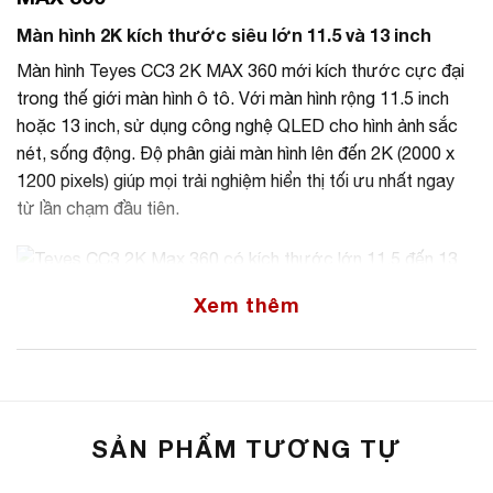
Màn hình 2K kích thước siêu lớn 11.5 và 13 inch
Màn hình Teyes CC3 2K MAX 360 mới kích thước cực đại
trong thế giới màn hình ô tô. Với màn hình rộng 11.5 inch
hoặc 13 inch, sử dụng công nghệ QLED cho hình ảnh sắc
nét, sống động. Độ phân giải màn hình lên đến 2K (2000 x
1200 pixels) giúp mọi trải nghiệm hiển thị tối ưu nhất ngay
từ lần chạm đầu tiên.
Xem thêm
Teyes CC3 2K Max 360 có kích thước lớn 11.5 đến 13 inch
Chia đôi màn hình sử dụng đa dụng
Màn hình Teyes CC3 2K MAX 360 nổi bật với giao diện chia
SẢN PHẨM TƯƠNG TỰ
đôi màn hình, cho phép hiển thị song song 02 ứng dụng một
cách linh hoạt và hiệu quả. Tính năng này giúp người dùng