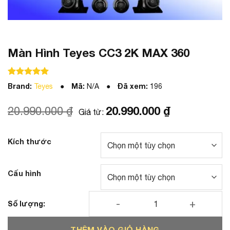
Màn Hình Teyes CC3 2K MAX 360
100
100
trên 5 dựa trên
đánh giá
Brand:
Mã:
Đã xem:
Teyes
N/A
196
20.990.000
₫
20.990.000
₫
Giá từ:
Kích thước
Cấu hình
Màn Hình Teyes CC3 2K MAX 360 số lượng
THÊM VÀO GIỎ HÀNG