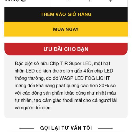
LED WASP FOG LIGHT 3.0 INCH số lượng
THÊM VÀO GIỎ HÀNG
MUA NGAY
ƯU ĐÃI CHO BẠN
Đặc biệt sở hữu Chip TIR Super LED, một hạt
nhân LED có kích thước lớn gấp 4 lần chip LED
thông thường, do đó WASP LED FOG LIGHT
mang đến khả năng phát quang cao hơn 30% so
với các dòng sản phẩm khác cũng như nhiệt màu
tự nhiên, tạo cảm giác thoải mái cho cả người lái
và người đối diện.
GỌI LẠI TƯ VẤN TÔI