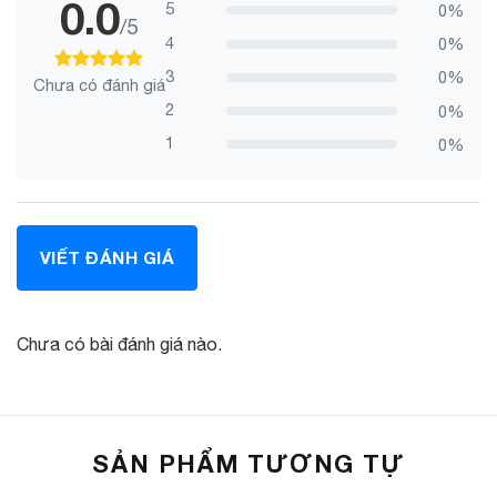
0.0
5
0%
/5
4
0%
3
0%
Chưa có đánh giá
100
100
trên 5 dựa trên
đánh giá
thiết kế
2
0%
1
0%
Thân hợp kim nguyên khối với tỉ lệ kim loại cao tăng
cường độ bền bỉ.
VIẾT ĐÁNH GIÁ
Chưa có bài đánh giá nào.
SẢN PHẨM TƯƠNG TỰ