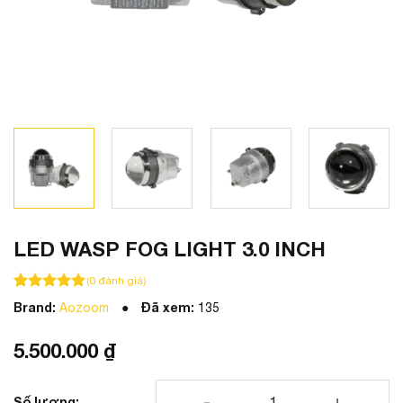
LED WASP FOG LIGHT 3.0 INCH
(
0
đánh giá)
100
100
trên 5 dựa trên
đánh giá
Brand:
Đã xem:
Aozoom
135
5.500.000
₫