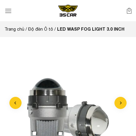
Bỏ
qua
nội
dung
LED WASP FOG LIGHT 3.0 INCH
Trang chủ
/
Độ đèn Ô tô
/