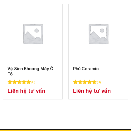
tản nhiệt
Thiết kế lá nhôm tản nhiệt độc đáo tăng tiết diện tản
nhiệt, tăng cường tuổi thọ đèn.
Vệ Sinh Khoang Máy Ô
Phủ Ceramic
Tô
Xem thêm
(
0
)
(
0
)
á
100
100
trên 5 dựa trên
đánh giá
100
100
trên 5 dựa trên
đánh gi
Liên hệ tư vấn
Liên hệ tư vấn