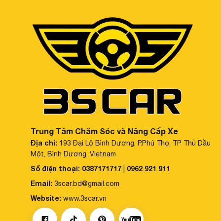
Trung Tâm Chăm Sóc và Nâng Cấp Xe
Địa chỉ:
193 Đại Lộ Bình Dương, P.Phú Thọ, TP Thủ Dầu
Một, Bình Dương, Vietnam
Số điện thoại:
0387171717
0962 921 911
|
Email:
3scar.bd@gmail.com
tản nhiệt
Website:
www.3scar.vn
Thiết kế lá nhôm tản nhiệt độc đáo tăng tiết diện tả