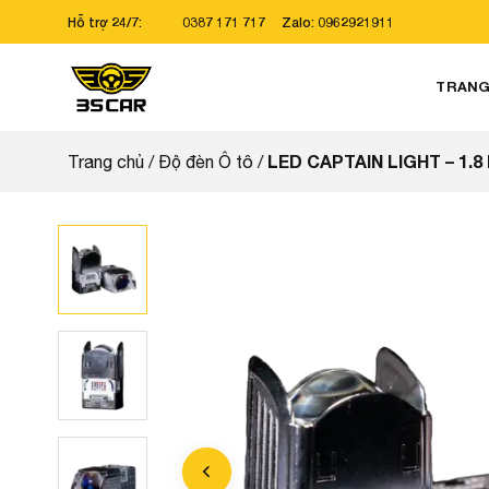
Bỏ
Hỗ trợ 24/7:
0387 171 717
Zalo: 0962921911
qua
nội
TRANG
dung
LED CAPTAIN LIGHT – 1.8
Trang chủ
/
Độ đèn Ô tô
/