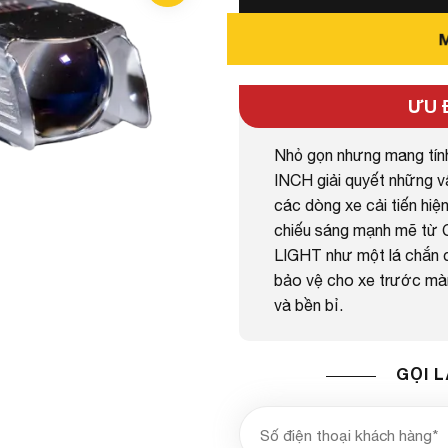
ƯU 
Nhỏ gọn nhưng mang tín
INCH giải quyết những vấ
các dòng xe cải tiến hiệ
chiếu sáng mạnh mẽ từ
LIGHT như một lá chắn 
bảo vệ cho xe trước màn
và bền bỉ.
GỌI L