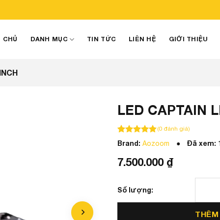
 CHỦ
DANH MỤC
TIN TỨC
LIÊN HỆ
GIỚI THIỆU
 INCH
LED CAPTAIN LI
(
0
đánh giá)
100
100
trên 5 dựa trên
đánh giá
Brand:
Đã xem:
Aozoom
7.500.000
₫
LED CAPTAIN LIGHT - 1.8 IN
THÊM