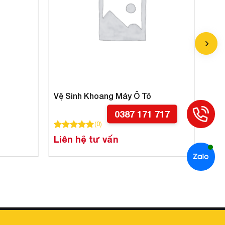
Vệ Sinh Khoang Máy Ô Tô
(
0
)
100
100
trên 5 dựa trên
đánh giá
Liên hệ tư vấn