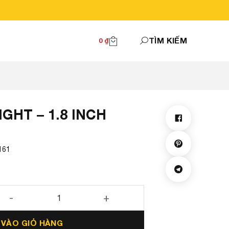
TÌM KIẾM
0
₫
GHT – 1.8 INCH
161
CH số lượng
 VÀO GIỎ HÀNG