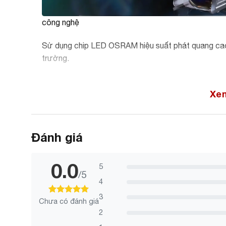
công nghệ
Sử dụng chip LED OSRAM hiệu suất phát quang cao, h
trường.
Xe
Đánh giá
0.0
5
/5
4
3
Chưa có đánh giá
100
100
trên 5 dựa trên
đánh giá
2