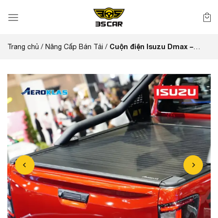
Bỏ
qua
nội
dung
Cuộn điện Isuzu Dmax –
Trang chủ
/
Nâng Cấp Bán Tải
/
Aeroklas (Thái Lan)