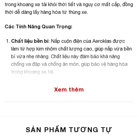
trong khoang xe tải khỏi thời tiết và nguy cơ mất cắp, đồng
thời dễ dàng lấy hàng hóa từ thùng xe.
Các Tính Năng Quan Trọng:
Chất liệu bền bỉ
: Nắp cuộn điện của Aeroklas được
làm từ hợp kim nhôm chất lượng cao, giúp nắp vừa bền
bỉ vừa nhẹ nhàng. Chất liệu này đảm bảo khả năng
chống va đập và chống ăn mòn, giúp bảo vệ hàng hóa
trong khoang xe tải.
Thiết kế thông minh
: Nắp cuộn điện Aeroklas có tính
Xem thêm
năng điều khiển từ xa, cho phép bạn dễ dàng mở và
đóng nắp bằng. Điều này tạo ra sự tiện lợi và an toàn
cho việc sử dụng hàng ngày.
Hoàn thiện đẹp mắt
: Nắp cuộn điện Aeroklas được
phủ lớp sơn mờ màu đen, tạo nên vẻ ngoại hình thời
SẢN PHẨM TƯƠNG TỰ
thượng cho xe tải pickup của bạn.