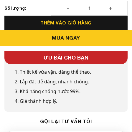
Cuộn điện Isuzu Dmax - Aeroklas (Thái Lan) số lượng
THÊM VÀO GIỎ HÀNG
MUA NGAY
ƯU ĐÃI CHO BẠN
1. Thiết kế vừa vặn, dáng thể thao.
2. Lắp đặt dễ dàng, nhanh chóng.
3. Khả năng chống nước 99%.
4. Giá thành hợp lý.
GỌI LẠI TƯ VẤN TÔI