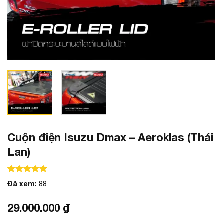
Cuộn điện Isuzu Dmax – Aeroklas (Thái
Lan)
100
100
trên 5 dựa trên
đánh giá
Đã xem:
88
29.000.000
₫