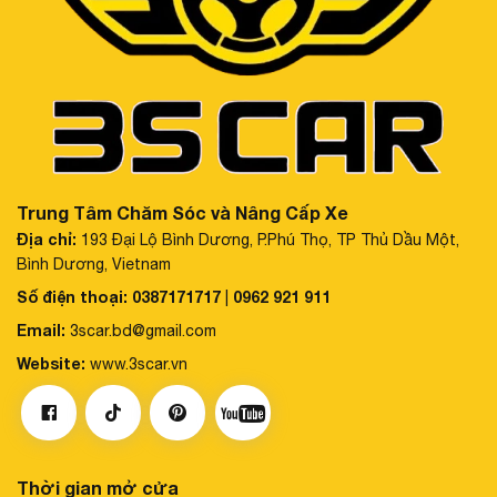
Trung Tâm Chăm Sóc và Nâng Cấp Xe
Địa chỉ:
193 Đại Lộ Bình Dương, P.Phú Thọ, TP Thủ Dầu Một,
Bình Dương, Vietnam
Số điện thoại:
0387171717
0962 921 911
|
Email:
3scar.bd@gmail.com
Website:
www.3scar.vn
Thời gian mở cửa