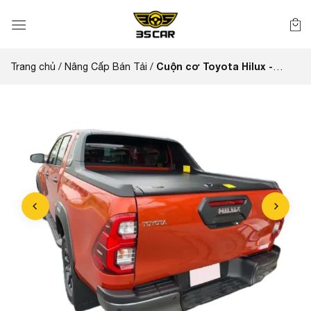
Bỏ
qua
nội
dung
Cuộn cơ Toyota Hilux -
Trang chủ
/
Nâng Cấp Bán Tải
/
Anpha