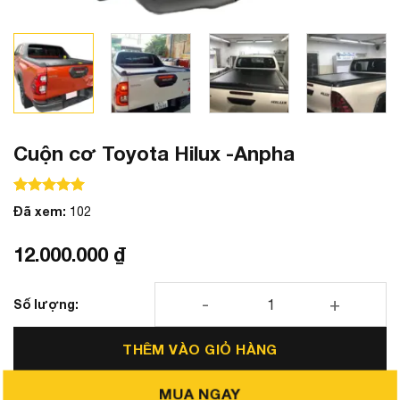
Cuộn cơ Toyota Hilux -Anpha
100
100
trên 5 dựa trên
đánh giá
Đã xem:
102
12.000.000
₫
Cuộn cơ Toyota Hilux -Anpha số lượng
THÊM VÀO GIỎ HÀNG
MUA NGAY