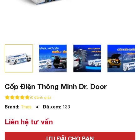
Cốp Điện Thông Minh Dr. Door
(
0
đánh giá)
100
100
trên 5 dựa trên
đánh giá
Brand:
Đã xem:
Tmas
133
Liên hệ tư vấn
ƯU ĐÃI CHO BẠN