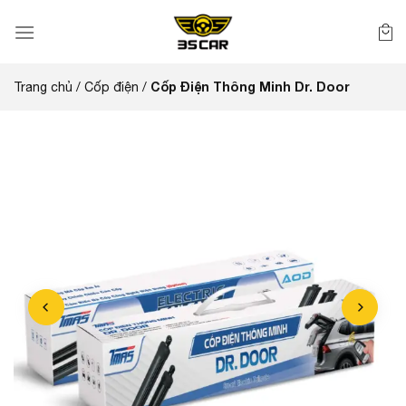
Bỏ
qua
nội
dung
Cốp Điện Thông Minh Dr. Door
Trang chủ
/
Cốp điện
/