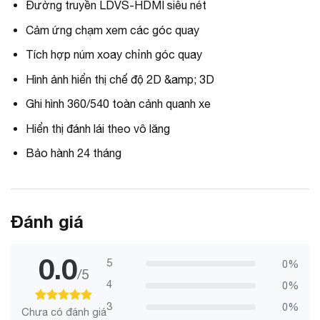
Đường truyền LDVS-HDMI siêu nét
Cảm ứng chạm xem các góc quay
Tích hợp núm xoay chỉnh góc quay
Hình ảnh hiển thị chế độ 2D &amp; 3D
Ghi hình 360/540 toàn cảnh quanh xe
Hiển thị đánh lái theo vô lăng
Bảo hành 24 tháng
Đánh giá
0.0
5
0%
/5
4
0%
3
0%
Chưa có đánh giá
100
100
trên 5 dựa trên
đánh giá