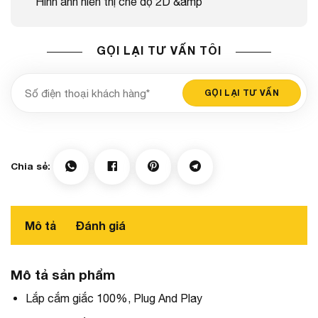
Hình ảnh hiển thị chế độ 2D &amp
GỌI LẠI TƯ VẤN TÔI
Mô tả
Đánh giá
Mô tả sản phẩm
Lắp cắm giắc 100%, Plug And Play