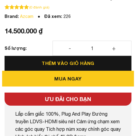
(
0
đánh giá)
100
100
trên 5 dựa trên
đánh giá
Brand:
Đã xem:
Azcam
226
14.500.000
₫
Camera 540 Azcam Ford Territory số lượng
THÊM VÀO GIỎ HÀNG
MUA NGAY
ƯU ĐÃI CHO BẠN
Lắp cắm giắc 100%, Plug And Play Đường
truyền LDVS-HDMI siêu nét Cảm ứng chạm xem
các góc quay Tích hợp núm xoay chỉnh góc quay