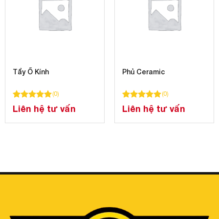
Tẩy Ố Kính
Phủ Ceramic
(
0
)
(
0
)
á
100
100
trên 5 dựa trên
đánh giá
100
100
trên 5 dựa trên
đánh gi
Liên hệ tư vấn
Liên hệ tư vấn