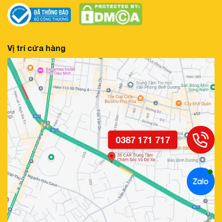
4.7 Hỗ Trợ Đỗ Xe Ghép Ngang Dễ Dàng
Vị trí cửa hàng
Với tính năng vạch hướng dẫn đỗ xe ghép ngang, Hệ thống
sẽ cung cấp các vạch hỗ trợ giúp bạn dễ dàng căn chỉnh
xe vào vị trí một cách an toàn và nhanh chóng.
4.8 Điều Khiển Thông Minh, Dễ Dàng Thao Tác
Camera 360 SAFEVIEW LUX-300 mang lại trải nghiệm điều
khiển cực kỳ thông minh và dễ dàng. Bạn có thể điều chỉnh
góc quan sát và các cài đặt khác chỉ với núm xoay hoặc
cảm ứng trực tiếp trên màn hình zin của xe. Điều này giúp
bạn dễ dàng thay đổi các thiết lập mà không mất thời gian.
4.9 Ghi Hình Sau Khi Tắt Máy, Bảo Vệ Xế Yêu
Một tính năng rất tiện ích là khả năng ghi hình sau khi tắt
máy, giúp bảo vệ xe khỏi các sự cố khi bạn không có mặt.