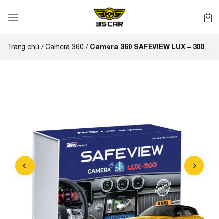
Bỏ
qua
nội
dung
Camera 360 SAFEVIEW LUX – 300
Trang chủ
/
Camera 360
/
dành riêng Mitsubishi Xforce