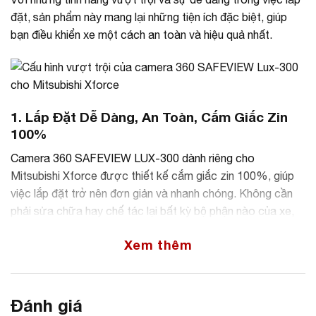
đặt, sản phẩm này mang lại những tiện ích đặc biệt, giúp
bạn điều khiển xe một cách an toàn và hiệu quả nhất.
1. Lắp Đặt Dễ Dàng, An Toàn, Cắm Giắc Zin
100%
Camera 360 SAFEVIEW LUX-300 dành riêng cho
Mitsubishi Xforce được thiết kế cắm giắc zin 100%, giúp
việc lắp đặt trở nên đơn giản và nhanh chóng. Không cần
phải sửa chữa hay chế tác lại bất kỳ bộ phận nào của xe,
việc lắp đặt giữ nguyên tính an toàn và đảm bảo không làm
Xem thêm
ảnh hưởng đến hệ thống điện của xe.
2. Mắt Camera Full HD 1080p, 2 Triệu Điểm
Ảnh, Không Gian Lưu Trữ Lớn
Đánh giá