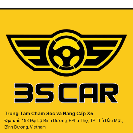
Khi xe khởi động, hệ thống sẽ tạo ra mô hình 3D của xe
trong không gian 3D, xoay 360 độ, giúp bạn kiểm tra nhanh
chóng các điểm mù và góc khuất xung quanh xe. Mô hình
xe sẽ hiển thị chi tiết với đầy đủ các đặc điểm của xe như
biển số, màu sắc, và thiết kế chính xác. Đây là tính năng
giúp người lái dễ dàng phát hiện các sự cố, chẳng hạn như
cửa xe chưa đóng chặt, thông qua mô hình xe hiển thị 3D.
4.3 Không Bị Hiệu Ứng Mắt Cá Cong Hình (Fisheye)
Thông thường, các hệ thống camera 360 sẽ gặp phải vấn
đề méo mó hình ảnh, đặc biệt là hiện tượng mắt cá
(fisheye), làm giảm độ chính xác của việc quan sát. Tuy
nhiên, với Camera 360 SAFEVIEW LUX-300, hệ thống
không gặp phải hiện tượng này, đảm bảo mọi hình ảnh đều
Trung Tâm Chăm Sóc và Nâng Cấp Xe
được hiển thị một cách chân thực và chính xác.
Địa chỉ:
193 Đại Lộ Bình Dương, P.Phú Thọ, TP Thủ Dầu Một,
Bình Dương, Vietnam
4.4 13 Góc Quan Sát Hỗ Trợ Lái Xe An Toàn