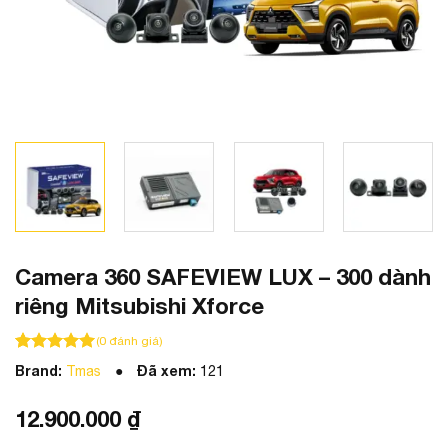
Camera 360 SAFEVIEW LUX – 300 dành
riêng Mitsubishi Xforce
(
0
đánh giá)
100
100
trên 5 dựa trên
đánh giá
Brand:
Đã xem:
Tmas
121
12.900.000
₫