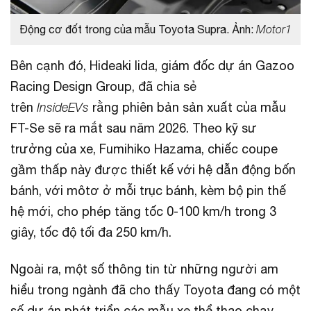
Động cơ đốt trong của mẫu Toyota Supra. Ảnh:
Motor1
Bên cạnh đó, Hideaki Iida, giám đốc dự án Gazoo
Racing Design Group, đã chia sẻ
trên
InsideEVs
rằng phiên bản sản xuất của mẫu
FT-Se sẽ ra mắt sau năm 2026. Theo kỹ sư
trưởng của xe, Fumihiko Hazama, chiếc coupe
gầm thấp này được thiết kế với hệ dẫn động bốn
bánh, với môtơ ở mỗi trục bánh, kèm bộ pin thế
hệ mới, cho phép tăng tốc 0-100 km/h trong 3
giây, tốc độ tối đa 250 km/h.
Ngoài ra, một số thông tin từ những người am
hiểu trong ngành đã cho thấy Toyota đang có một
số dự án phát triển các mẫu xe thể thao chạy